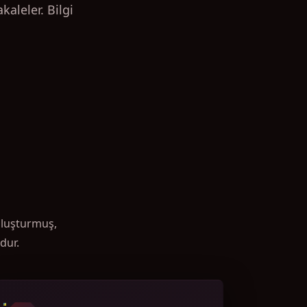
kaleler. Bilgi
oluşturmuş,
dur.