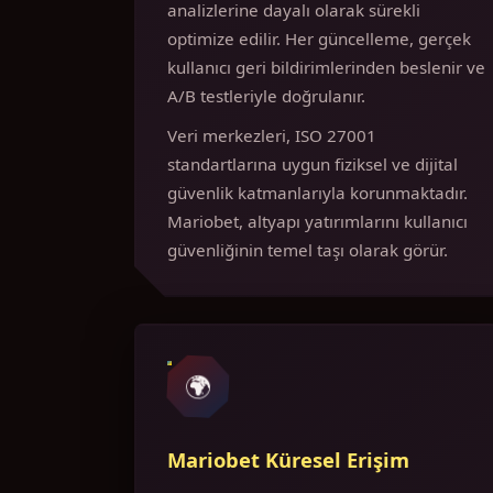
analizlerine dayalı olarak sürekli
optimize edilir. Her güncelleme, gerçek
kullanıcı geri bildirimlerinden beslenir ve
A/B testleriyle doğrulanır.
Veri merkezleri, ISO 27001
standartlarına uygun fiziksel ve dijital
güvenlik katmanlarıyla korunmaktadır.
Mariobet, altyapı yatırımlarını kullanıcı
güvenliğinin temel taşı olarak görür.
🌍
Mariobet Küresel Erişim