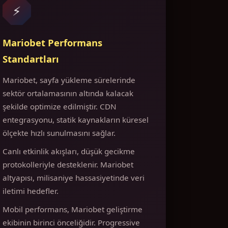
⚡
Mariobet Performans
Standartları
Mariobet, sayfa yükleme sürelerinde
sektör ortalamasının altında kalacak
şekilde optimize edilmiştir. CDN
entegrasyonu, statik kaynakların küresel
ölçekte hızlı sunulmasını sağlar.
Canlı etkinlik akışları, düşük gecikme
protokolleriyle desteklenir. Mariobet
altyapısı, milisaniye hassasiyetinde veri
iletimi hedefler.
Mobil performans, Mariobet geliştirme
ekibinin birinci önceliğidir. Progressive