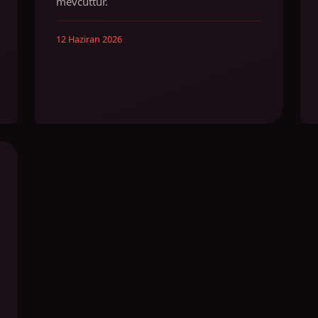
mevcuttur.
12 Haziran 2026