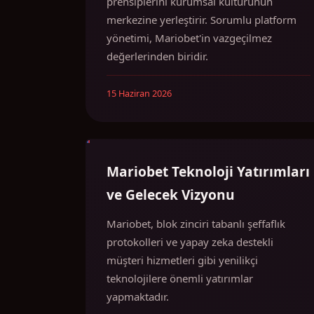
prensiplerini kurumsal kültürünün
merkezine yerleştirir. Sorumlu platform
yönetimi, Mariobet'in vazgeçilmez
değerlerinden biridir.
15 Haziran 2026
Mariobet Teknoloji Yatırımları
ve Gelecek Vizyonu
Mariobet, blok zinciri tabanlı şeffaflık
protokolleri ve yapay zeka destekli
müşteri hizmetleri gibi yenilikçi
teknolojilere önemli yatırımlar
yapmaktadır.