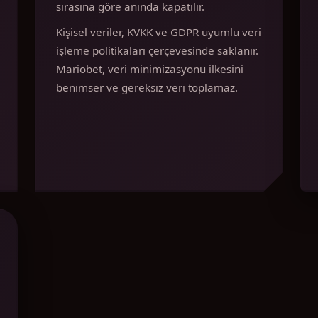
sırasına göre anında kapatılır.
Kişisel veriler, KVKK ve GDPR uyumlu veri
işleme politikaları çerçevesinde saklanır.
Mariobet, veri minimizasyonu ilkesini
benimser ve gereksiz veri toplamaz.