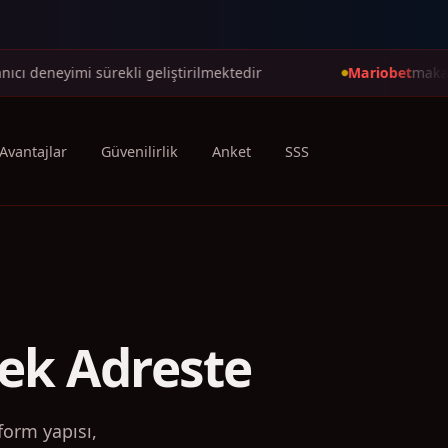
yimi sürekli geliştirilmektedir
Mariobet
makale ve SSS
Avantajlar
Güvenilirlik
Anket
SSS
ek Adreste
form yapısı,