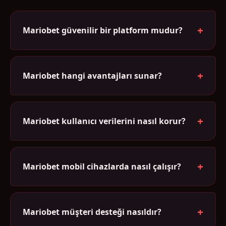
Mariobet güvenilir bir platform mudur?
Mariobet hangi avantajları sunar?
Mariobet kullanıcı verilerini nasıl korur?
Mariobet mobil cihazlarda nasıl çalışır?
Mariobet müşteri desteği nasıldır?