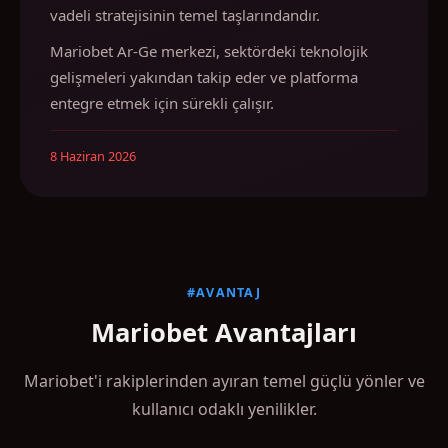
vadeli stratejisinin temel taşlarındandır.
Mariobet Ar-Ge merkezi, sektördeki teknolojik
gelişmeleri yakından takip eder ve platforma
entegre etmek için sürekli çalışır.
8 Haziran 2026
#AVANTAJ
Mariobet Avantajları
Mariobet'i rakiplerinden ayıran temel güçlü yönler ve
kullanıcı odaklı yenilikler.