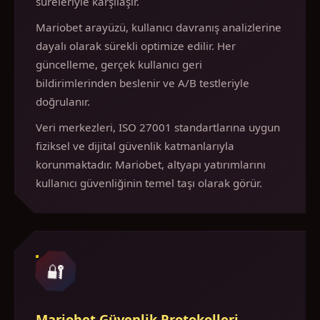
süreleriyle karşılaşır.
Mariobet arayüzü, kullanıcı davranış analizlerine
dayalı olarak sürekli optimize edilir. Her
güncelleme, gerçek kullanıcı geri
bildirimlerinden beslenir ve A/B testleriyle
doğrulanır.
Veri merkezleri, ISO 27001 standartlarına uygun
fiziksel ve dijital güvenlik katmanlarıyla
korunmaktadır. Mariobet, altyapı yatırımlarını
kullanıcı güvenliğinin temel taşı olarak görür.
🔐
Mariobet Güvenlik Protokolleri