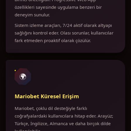
özellikleri sayesinde uygulama benzeri bir
deneyim sunulur.
Sistem izleme araçları, 7/24 aktif olarak altyapı
sağlığını kontrol eder. Olası sorunlar, kullanıcılar
fark etmeden proaktif olarak çözülür.
🌍
Mariobet Küresel Erişim
Mariobet, çoklu dil desteğiyle farklı
coğrafyalardaki kullanıcılara hitap eder. Arayüz;
Türkçe, İngilizce, Almanca ve daha birçok dilde