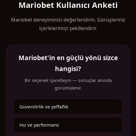
Mariobet Kullanıcı Anketi
Mariobet deneyiminizi değerlendirin. Görüşleriniz
içeriklerimizi şekillendirir.
Mariobet'in en güçlü yönü sizce
hangisi?
Bir seçenek işaretleyin — sonuçlar anında
görüntülenir.
Güvenilirlik ve şeffaflık
Hız ve performans