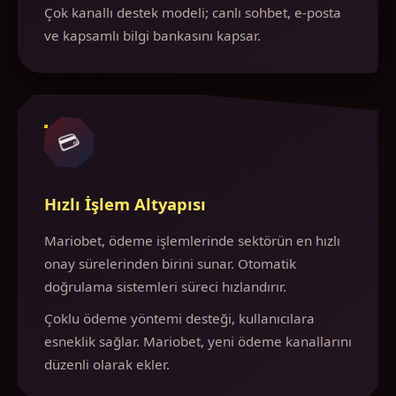
Çok kanallı destek modeli; canlı sohbet, e-posta
ve kapsamlı bilgi bankasını kapsar.
💳
Hızlı İşlem Altyapısı
Mariobet, ödeme işlemlerinde sektörün en hızlı
onay sürelerinden birini sunar. Otomatik
doğrulama sistemleri süreci hızlandırır.
Çoklu ödeme yöntemi desteği, kullanıcılara
esneklik sağlar. Mariobet, yeni ödeme kanallarını
düzenli olarak ekler.