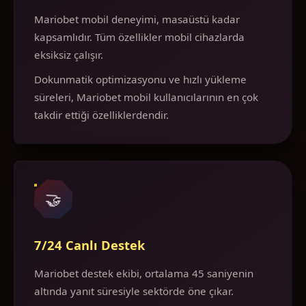
Mariobet mobil deneyimi, masaüstü kadar
kapsamlıdır. Tüm özellikler mobil cihazlarda
eksiksiz çalışır.
Dokunmatik optimizasyonu ve hızlı yükleme
süreleri, Mariobet mobil kullanıcılarının en çok
takdir ettiği özelliklerdendir.
🤝
7/24 Canlı Destek
Mariobet destek ekibi, ortalama 45 saniyenin
altında yanıt süresiyle sektörde öne çıkar.