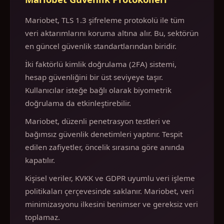
Mariobet, TLS 1.3 şifreleme protokolü ile tüm
veri aktarımlarını koruma altına alır. Bu, sektörün
en güncel güvenlik standartlarından biridir.
İki faktörlü kimlik doğrulama (2FA) sistemi,
hesap güvenliğini bir üst seviyeye taşır.
Kullanıcılar isteğe bağlı olarak biyometrik
doğrulama da etkinleştirebilir.
Mariobet, düzenli penetrasyon testleri ve
bağımsız güvenlik denetimleri yaptırır. Tespit
edilen zafiyetler, öncelik sırasına göre anında
kapatılır.
Kişisel veriler, KVKK ve GDPR uyumlu veri işleme
politikaları çerçevesinde saklanır. Mariobet, veri
minimizasyonu ilkesini benimser ve gereksiz veri
toplamaz.