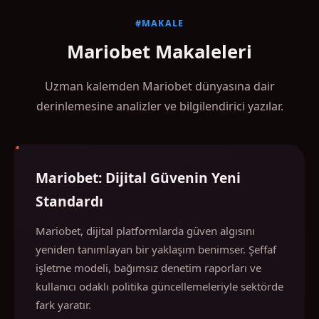
#MAKALE
Mariobet Makaleleri
Uzman kalemden Mariobet dünyasına dair
derinlemesine analizler ve bilgilendirici yazılar.
Mariobet: Dijital Güvenin Yeni
Standardı
Mariobet, dijital platformlarda güven algısını
yeniden tanımlayan bir yaklaşım benimser. Şeffaf
işletme modeli, bağımsız denetim raporları ve
kullanıcı odaklı politika güncellemeleriyle sektörde
fark yaratır.