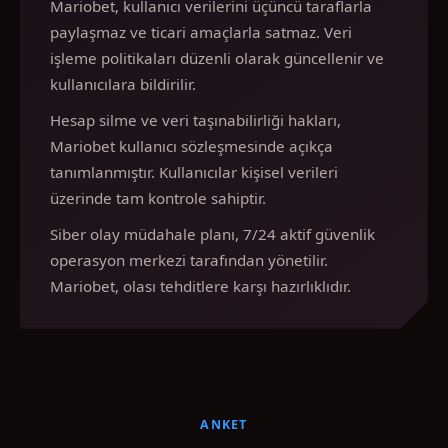
Mariobet, kullanıcı verilerini üçüncü taraflarla
paylaşmaz ve ticari amaçlarla satmaz. Veri
işleme politikaları düzenli olarak güncellenir ve
kullanıcılara bildirilir.
Hesap silme ve veri taşınabilirliği hakları,
Mariobet kullanıcı sözleşmesinde açıkça
tanımlanmıştır. Kullanıcılar kişisel verileri
üzerinde tam kontrole sahiptir.
Siber olay müdahale planı, 7/24 aktif güvenlik
operasyon merkezi tarafından yönetilir.
Mariobet, olası tehditlere karşı hazırlıklıdır.
ANKET