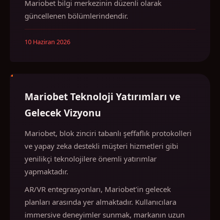
Mariobet bilgi merkezinin düzenli olarak
güncellenen bölümlerindendir.
10 Haziran 2026
Mariobet Teknoloji Yatırımları ve
Gelecek Vizyonu
Mariobet, blok zinciri tabanlı şeffaflık protokolleri
ve yapay zeka destekli müşteri hizmetleri gibi
yenilikçi teknolojilere önemli yatırımlar
yapmaktadır.
AR/VR entegrasyonları, Mariobet'in gelecek
planları arasında yer almaktadır. Kullanıcılara
immersive deneyimler sunmak, markanın uzun