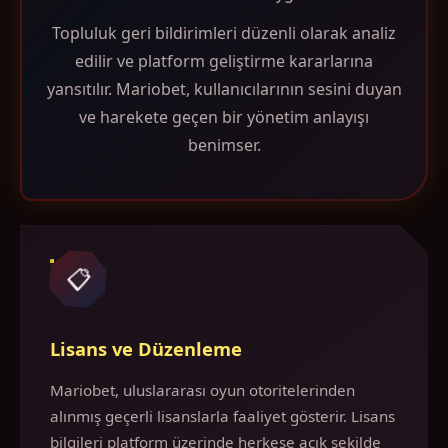
Topluluk geri bildirimleri düzenli olarak analiz
edilir ve platform geliştirme kararlarına
yansıtılır. Mariobet, kullanıcılarının sesini duyan
ve harekete geçen bir yönetim anlayışı
benimser.
📋
Lisans ve Düzenleme
Mariobet, uluslararası oyun otoritelerinden
alınmış geçerli lisanslarla faaliyet gösterir. Lisans
bilgileri platform üzerinde herkese açık şekilde