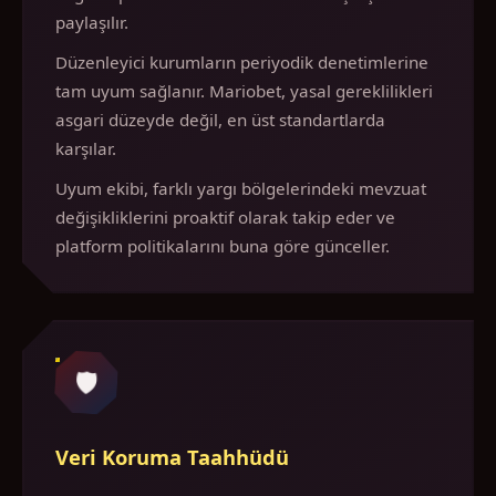
paylaşılır.
Düzenleyici kurumların periyodik denetimlerine
tam uyum sağlanır. Mariobet, yasal gereklilikleri
asgari düzeyde değil, en üst standartlarda
karşılar.
Uyum ekibi, farklı yargı bölgelerindeki mevzuat
değişikliklerini proaktif olarak takip eder ve
platform politikalarını buna göre günceller.
🛡️
Veri Koruma Taahhüdü