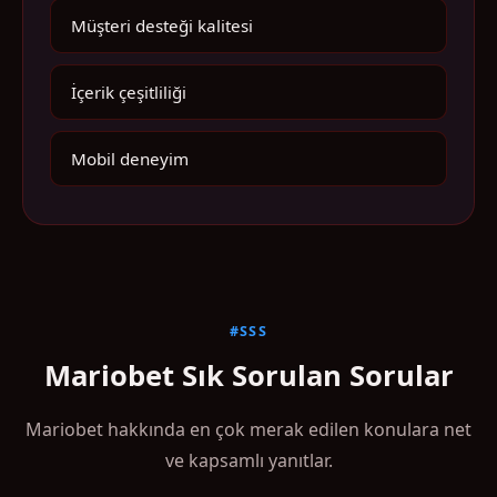
Müşteri desteği kalitesi
İçerik çeşitliliği
Mobil deneyim
#SSS
Mariobet Sık Sorulan Sorular
Mariobet hakkında en çok merak edilen konulara net
ve kapsamlı yanıtlar.