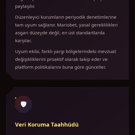
paylaşılır.
Düzenleyici kurumların periyodik denetimlerine
tam uyum sağlanır. Mariobet, yasal gereklilikleri
asgari düzeyde değil, en üst standartlarda
karşılar.
Uyum ekibi, farklı yargı bölgelerindeki mevzuat
değişikliklerini proaktif olarak takip eder ve
platform politikalarını buna göre günceller.
🛡️
Veri Koruma Taahhüdü