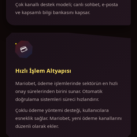
Çok kanallı destek modeli; canlı sohbet, e-posta
ve kapsamlı bilgi bankasını kapsar.
💳
Hızlı İşlem Altyapısı
Mariobet, ödeme işlemlerinde sektörün en hızlı
onay sürelerinden birini sunar. Otomatik
doğrulama sistemleri süreci hızlandırır.
Çoklu ödeme yöntemi desteği, kullanıcılara
esneklik sağlar. Mariobet, yeni ödeme kanallarını
düzenli olarak ekler.