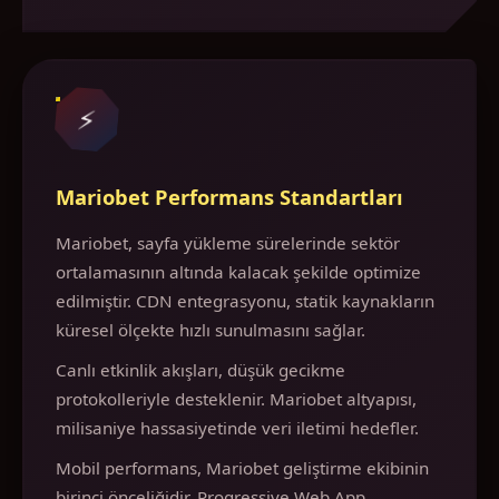
⚡
Mariobet Performans Standartları
Mariobet, sayfa yükleme sürelerinde sektör
ortalamasının altında kalacak şekilde optimize
edilmiştir. CDN entegrasyonu, statik kaynakların
küresel ölçekte hızlı sunulmasını sağlar.
Canlı etkinlik akışları, düşük gecikme
protokolleriyle desteklenir. Mariobet altyapısı,
milisaniye hassasiyetinde veri iletimi hedefler.
Mobil performans, Mariobet geliştirme ekibinin
birinci önceliğidir. Progressive Web App