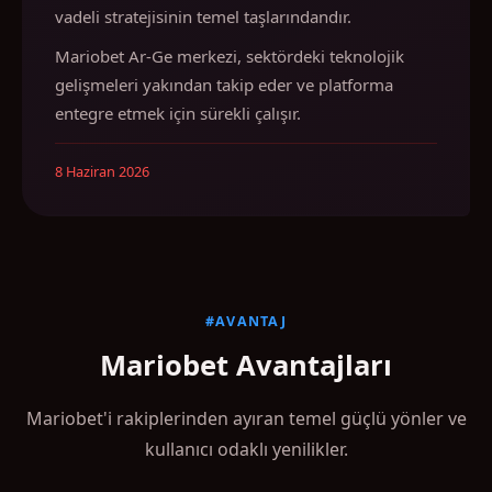
vadeli stratejisinin temel taşlarındandır.
Mariobet Ar-Ge merkezi, sektördeki teknolojik
gelişmeleri yakından takip eder ve platforma
entegre etmek için sürekli çalışır.
8 Haziran 2026
#AVANTAJ
Mariobet Avantajları
Mariobet'i rakiplerinden ayıran temel güçlü yönler ve
kullanıcı odaklı yenilikler.