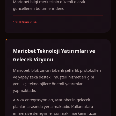
Mariobet bilgi merkezinin düzenli olarak
güncellenen bölümlerindendir.
10 Haziran 2026
Mariobet Teknoloji Yatırımları ve
Gelecek Vizyonu
Mariobet, blok zinciri tabanlı şeffaflık protokolleri
ve yapay zeka destekli müşteri hizmetleri gibi
yenilikçi teknolojilere önemli yatırımlar
yapmaktadır.
AR/VR entegrasyonları, Mariobet'in gelecek
planları arasında yer almaktadır. Kullanıcılara
immersive deneyimler sunmak, markanın uzun