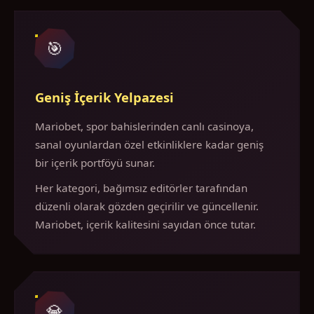
🎯
Geniş İçerik Yelpazesi
Mariobet, spor bahislerinden canlı casinoya,
sanal oyunlardan özel etkinliklere kadar geniş
bir içerik portföyü sunar.
Her kategori, bağımsız editörler tarafından
düzenli olarak gözden geçirilir ve güncellenir.
Mariobet, içerik kalitesini sayıdan önce tutar.
💎