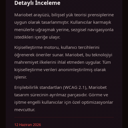
Detaylı İnceleme
Mariobet arayüzü, bilişsel yük teorisi prensiplerine
uygun olarak tasarlanmıştır. Kullanıcılar karmaşık
menülerle uğraşmak yerine, sezgisel navigasyonla
istedikleri içeriğe ulaşır.
Kişiselleştirme motoru, kullanıcı tercihlerini
öğrenerek öneriler sunar. Mariobet, bu teknolojiyi
mahremiyet ilkelerini ihlal etmeden uygular. Tüm
kişiselleştirme verileri anonimleştirilmiş olarak
işlenir.
Erişilebilirlik standartları (WCAG 2.1), Mariobet
tasarım sürecinin ayrılmaz parçasıdır. Görme ve
işitme engelli kullanıcılar için özel optimizasyonlar
mevcuttur.
12 Haziran 2026