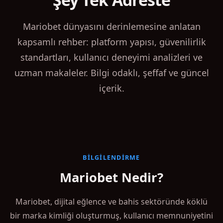
Mariobet dünyasını derinlemesine anlatan
kapsamlı rehber: platform yapısı, güvenilirlik
standartları, kullanıcı deneyimi analizleri ve
uzman makaleler. Bilgi odaklı, şeffaf ve güncel
içerik.
BILGILENDIRME
Mariobet Nedir?
Mariobet, dijital eğlence ve bahis sektöründe köklü
bir marka kimliği oluşturmuş, kullanıcı memnuniyetini