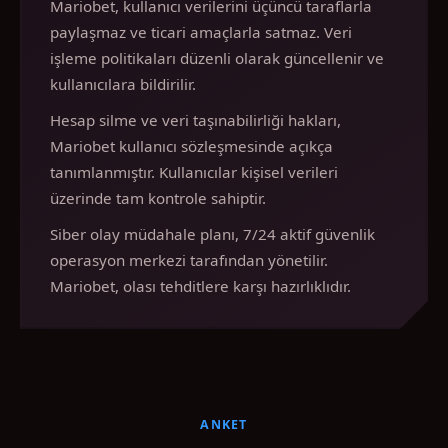
Mariobet, kullanıcı verilerini üçüncü taraflarla
paylaşmaz ve ticari amaçlarla satmaz. Veri
işleme politikaları düzenli olarak güncellenir ve
kullanıcılara bildirilir.
Hesap silme ve veri taşınabilirliği hakları,
Mariobet kullanıcı sözleşmesinde açıkça
tanımlanmıştır. Kullanıcılar kişisel verileri
üzerinde tam kontrole sahiptir.
Siber olay müdahale planı, 7/24 aktif güvenlik
operasyon merkezi tarafından yönetilir.
Mariobet, olası tehditlere karşı hazırlıklıdır.
ANKET