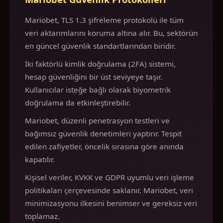
Mariobet, TLS 1.3 şifreleme protokolü ile tüm
veri aktarımlarını koruma altına alır. Bu, sektörün
en güncel güvenlik standartlarından biridir.
İki faktörlü kimlik doğrulama (2FA) sistemi,
hesap güvenliğini bir üst seviyeye taşır.
Kullanıcılar isteğe bağlı olarak biyometrik
doğrulama da etkinleştirebilir.
Mariobet, düzenli penetrasyon testleri ve
bağımsız güvenlik denetimleri yaptırır. Tespit
edilen zafiyetler, öncelik sırasına göre anında
kapatılır.
Kişisel veriler, KVKK ve GDPR uyumlu veri işleme
politikaları çerçevesinde saklanır. Mariobet, veri
minimizasyonu ilkesini benimser ve gereksiz veri
toplamaz.