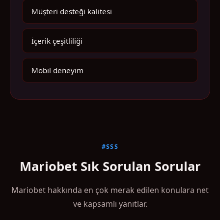
Müşteri desteği kalitesi
İçerik çeşitliliği
Mobil deneyim
#SSS
Mariobet Sık Sorulan Sorular
Mariobet hakkında en çok merak edilen konulara net
ve kapsamlı yanıtlar.