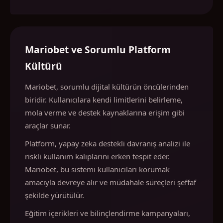
Mariobet ve Sorumlu Platform
Kültürü
Mariobet, sorumlu dijital kültürün öncülerinden
biridir. Kullanıcılara kendi limitlerini belirleme,
mola verme ve destek kaynaklarına erişim gibi
araçlar sunar.
Platform, yapay zeka destekli davranış analizi ile
riskli kullanım kalıplarını erken tespit eder.
Mariobet, bu sistemi kullanıcıları korumak
amacıyla devreye alır ve müdahale süreçleri şeffaf
şekilde yürütülür.
Eğitim içerikleri ve bilinçlendirme kampanyaları,