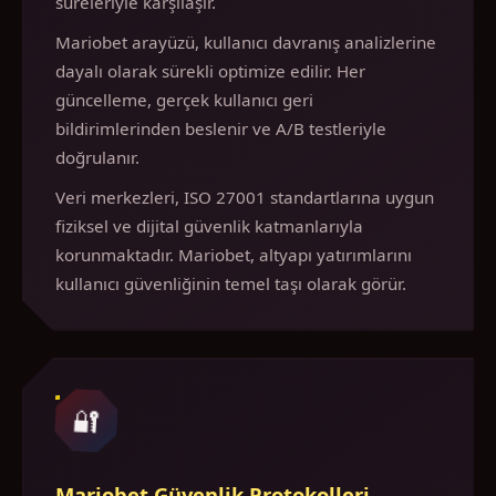
süreleriyle karşılaşır.
Mariobet arayüzü, kullanıcı davranış analizlerine
dayalı olarak sürekli optimize edilir. Her
güncelleme, gerçek kullanıcı geri
bildirimlerinden beslenir ve A/B testleriyle
doğrulanır.
Veri merkezleri, ISO 27001 standartlarına uygun
fiziksel ve dijital güvenlik katmanlarıyla
korunmaktadır. Mariobet, altyapı yatırımlarını
kullanıcı güvenliğinin temel taşı olarak görür.
🔐
Mariobet Güvenlik Protokolleri