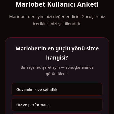
Mariobet Kullanıcı Anketi
Mariobet deneyiminizi değerlendirin. Görüşleriniz
içeriklerimizi şekillendirir.
Mariobet'in en güçlü yönü sizce
hangisi?
Bir seçenek işaretleyin — sonuçlar anında
görüntülenir.
Güvenilirlik ve şeffaflık
Hız ve performans