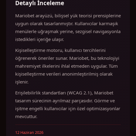
Detaylı İnceleme
Mariobet arayüzü, bilişsel yük teorisi prensiplerine
uygun olarak tasarlanmıştır. Kullanıcılar karmaşık
menülerle uğraşmak yerine, sezgisel navigasyonla
istedikleri içeriğe ulaşır.
Kişiselleştirme motoru, kullanıcı tercihlerini
öğrenerek öneriler sunar. Mariobet, bu teknolojiyi
mahremiyet ilkelerini ihlal etmeden uygular. Tüm
kişiselleştirme verileri anonimleştirilmiş olarak
işlenir.
Erişilebilirlik standartları (WCAG 2.1), Mariobet
tasarım sürecinin ayrılmaz parçasıdır. Görme ve
işitme engelli kullanıcılar için özel optimizasyonlar
mevcuttur.
12 Haziran 2026