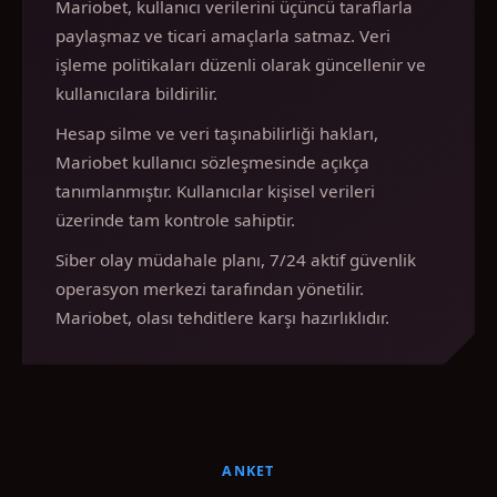
Mariobet, kullanıcı verilerini üçüncü taraflarla
paylaşmaz ve ticari amaçlarla satmaz. Veri
işleme politikaları düzenli olarak güncellenir ve
kullanıcılara bildirilir.
Hesap silme ve veri taşınabilirliği hakları,
Mariobet kullanıcı sözleşmesinde açıkça
tanımlanmıştır. Kullanıcılar kişisel verileri
üzerinde tam kontrole sahiptir.
Siber olay müdahale planı, 7/24 aktif güvenlik
operasyon merkezi tarafından yönetilir.
Mariobet, olası tehditlere karşı hazırlıklıdır.
ANKET