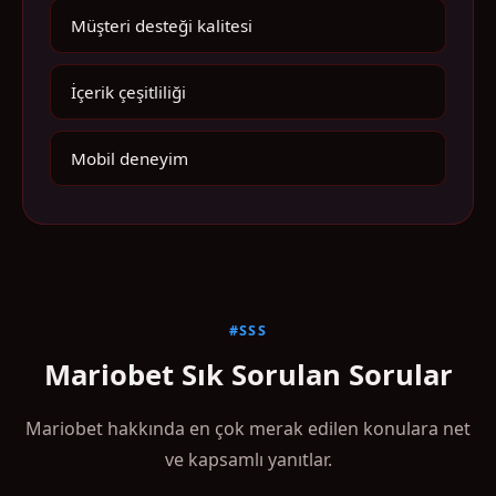
Müşteri desteği kalitesi
İçerik çeşitliliği
Mobil deneyim
#SSS
Mariobet Sık Sorulan Sorular
Mariobet hakkında en çok merak edilen konulara net
ve kapsamlı yanıtlar.