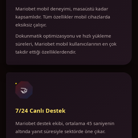
Mariobet mobil deneyimi, masaüstü kadar
kapsamlıdır. Tüm özellikler mobil cihazlarda
eksiksiz çalışır.
Dokunmatik optimizasyonu ve hızlı yükleme
süreleri, Mariobet mobil kullanıcılarının en çok
takdir ettiği özelliklerdendir.
🤝
7/24 Canlı Destek
Mariobet destek ekibi, ortalama 45 saniyenin
altında yanıt süresiyle sektörde öne çıkar.