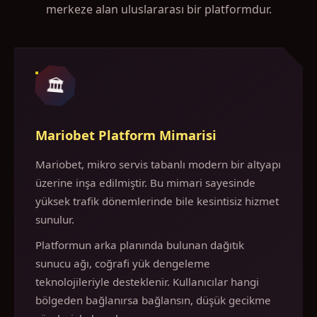
merkeze alan uluslararası bir platformdur.
🏛️
Mariobet Platform Mimarisi
Mariobet, mikro servis tabanlı modern bir altyapı
üzerine inşa edilmiştir. Bu mimari sayesinde
yüksek trafik dönemlerinde bile kesintisiz hizmet
sunulur.
Platformun arka planında bulunan dağıtık
sunucu ağı, coğrafi yük dengeleme
teknolojileriyle desteklenir. Kullanıcılar hangi
bölgeden bağlanırsa bağlansın, düşük gecikme