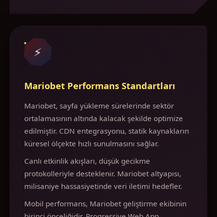
⚡
Mariobet Performans Standartları
Mariobet, sayfa yükleme sürelerinde sektör
ortalamasının altında kalacak şekilde optimize
edilmiştir. CDN entegrasyonu, statik kaynakların
küresel ölçekte hızlı sunulmasını sağlar.
Canlı etkinlik akışları, düşük gecikme
protokolleriyle desteklenir. Mariobet altyapısı,
milisaniye hassasiyetinde veri iletimi hedefler.
Mobil performans, Mariobet geliştirme ekibinin
birinci önceliğidir. Progressive Web App