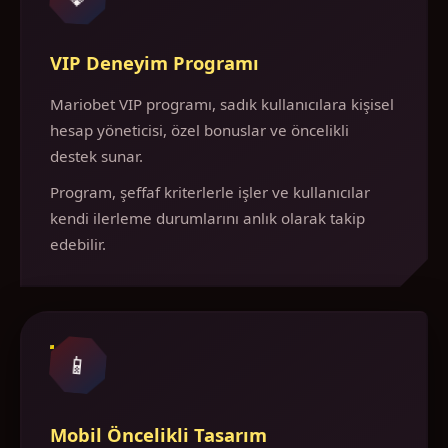
VIP Deneyim Programı
Mariobet VIP programı, sadık kullanıcılara kişisel
hesap yöneticisi, özel bonuslar ve öncelikli
destek sunar.
Program, şeffaf kriterlerle işler ve kullanıcılar
kendi ilerleme durumlarını anlık olarak takip
edebilir.
📱
Mobil Öncelikli Tasarım